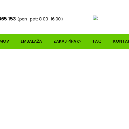
665 153
(pon–pet: 8.00–16.00)
MOV
EMBALAŽA
ZAKAJ 4PAK?
FAQ
KONTA
Embalaža 4PE063
0,00
€
Loadi
DODAJ V KOŠARICO