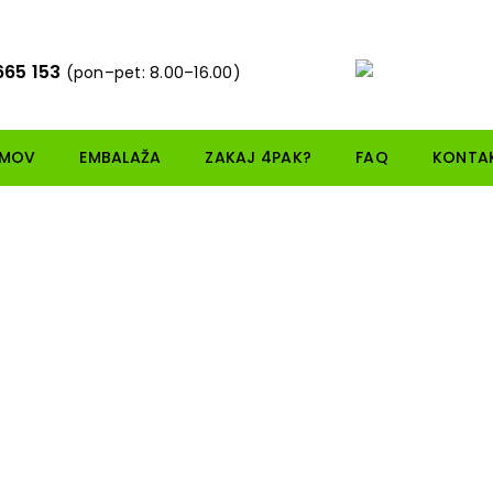
665 153
(pon–pet: 8.00–16.00)
MOV
EMBALAŽA
ZAKAJ 4PAK?
FAQ
KONTA
Embalaža 4PK023
0,00
€
Loadi
DODAJ V KOŠARICO